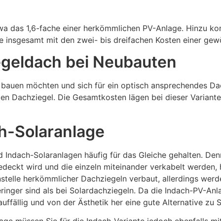
twa das 1,6-fache einer herkömmlichen PV-Anlage. Hinzu 
e insgesamt mit den zwei- bis dreifachen Kosten einer gew
iegeldach bei Neubauten
s bauen möchten und sich für ein optisch ansprechendes Da
alen Dachziegel. Die Gesamtkosten lägen bei dieser Varian
h-Solaranlage
 Indach-Solaranlagen häufig für das Gleiche gehalten. Den
edeckt wird und die einzeln miteinander verkabelt werden, 
nstelle herkömmlicher Dachziegeln verbaut, allerdings we
geringer sind als bei Solardachziegeln. Da die Indach-PV-An
nauffällig und von der Ästhetik her eine gute Alternative zu 
ge müssen Sie für die Indach-Variante jedoch ebenfalls mi