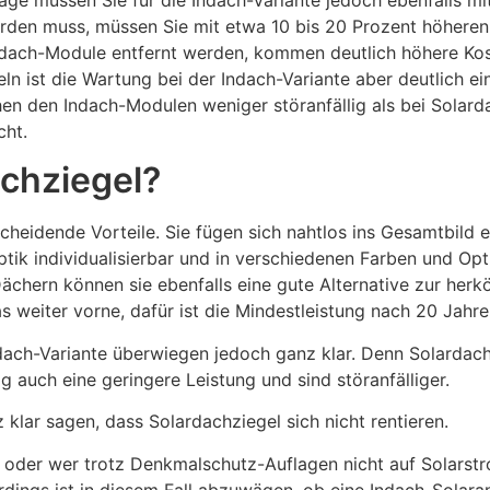
en muss, müssen Sie mit etwa 10 bis 20 Prozent höheren 
ndach-Module entfernt werden, kommen deutlich höhere Kost
n ist die Wartung bei der Indach-Variante aber deutlich ei
n den Indach-Modulen weniger störanfällig als bei Solardac
cht.
achziegel?
cheidende Vorteile. Sie fügen sich nahtlos ins Gesamtbild
tik individualisierbar und in verschiedenen Farben und Opt
chern können sie ebenfalls eine gute Alternative zur her
as weiter vorne, dafür ist die Mindestleistung nach 20 Jahr
dach-Variante überwiegen jedoch ganz klar. Denn Solardach
ig auch eine geringere Leistung und sind störanfälliger.
 klar sagen, dass Solardachziegel sich nicht rentieren.
it oder wer trotz Denkmalschutz-Auflagen nicht auf Solars
rdings ist in diesem Fall abzuwägen, ob eine Indach-Solaranl