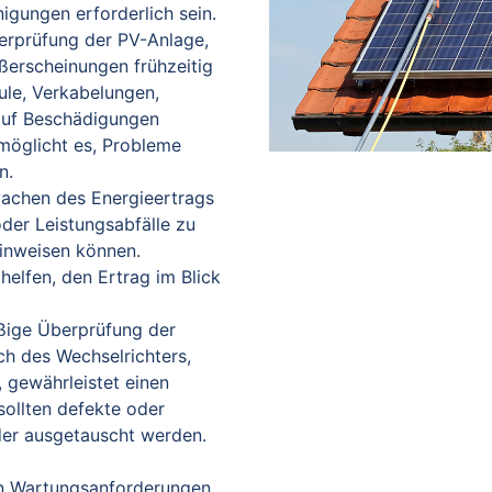
nigungen erforderlich sein.
Überprüfung der PV-Anlage,
ßerscheinungen frühzeitig
ule, Verkabelungen,
auf Beschädigungen
rmöglicht es, Probleme
n.
achen des Energieertrags
der Leistungsabfälle zu
inweisen können.
elfen, den Ertrag im Blick
ßige Überprüfung der
ch des Wechselrichters,
 gewährleistet einen
ollten defekte oder
er ausgetauscht werden.
en Wartungsanforderungen