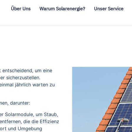
Über Uns
Warum Solarenergie?
Unser Service
Anlage gewartet werden?
t entscheidend, um eine
r sicherzustellen.
inmal jährlich warten zu
en, darunter:
der Solarmodule, um Staub,
tfernen, die die Effizienz
ndort und Umgebung