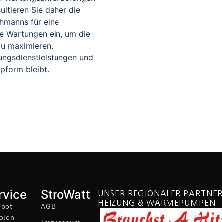
ltieren Sie daher die
hmanns für eine
ge Wartungen ein, um die
zu maximieren.
tungsdienstleistungen und
opform bleibt.
rvice
StroWatt
UNSER REGIONALER PARTNER
HEIZUNG & WÄRMEPUMPEN
ebot
AGB
olen